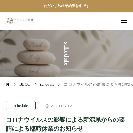
ただいまWeb予約受付中です
s
c
h
e
d
u
l
e
BLOG
schedule
コロナウイルスの影響による新潟県
schedule
2020.05.12
コロナウイルスの影響による新潟県からの要
請による臨時休業のお知らせ